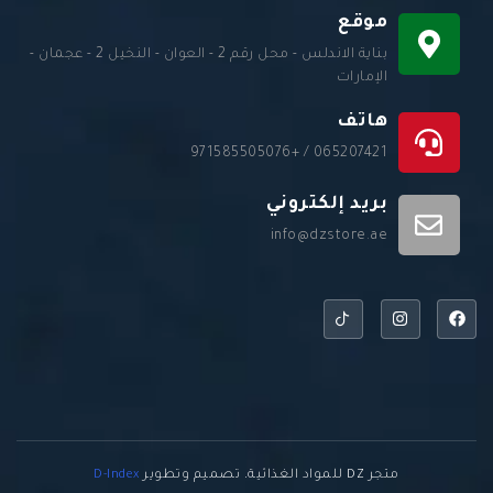
موقع
بناية الاندلس - محل رقم 2 - العوان - النخيل 2 - عجمان -
الإمارات
هاتف
065207421 / +971585505076
بريد إلكتروني
info@dzstore.ae
متجر DZ للمواد الغذائية. تصميم وتطوير
D-Index