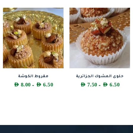
حلوى المشوك الجزائرية
مقروط الكوشة
AED
8.00
AED
6.50
AED
7.50
AED
6.50
–
–