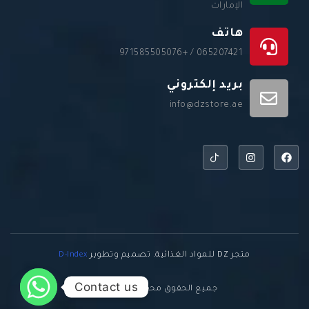
الإمارات
هاتف
065207421 / +971585505076
بريد إلكتروني
info@dzstore.ae
متجر DZ للمواد الغذائية. تصميم وتطوير
D-Index
Contact us
جميع الحقوق محفوظة © 2026.