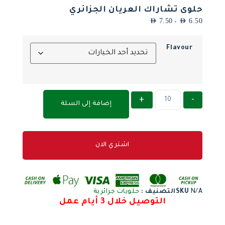
حلوى تشاراك العريان الجزائري
AED
7.50
AED
6.50
–
Flavour
+
-
إضافة إلى السلة
اشتري الان
N/A
SKU
التصنيف :
حلويات جزائرية
التوصيل خلال 3 أيام عمل