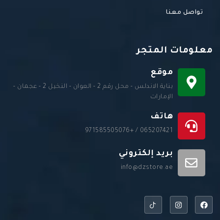
تواصل معنا
معلومات المتجر
موقع
بناية الاندلس - محل رقم 2 - العوان - النخيل 2 - عجمان -
الإمارات
هاتف
065207421 / +971585505076
بريد إلكتروني
info@dzstore.ae